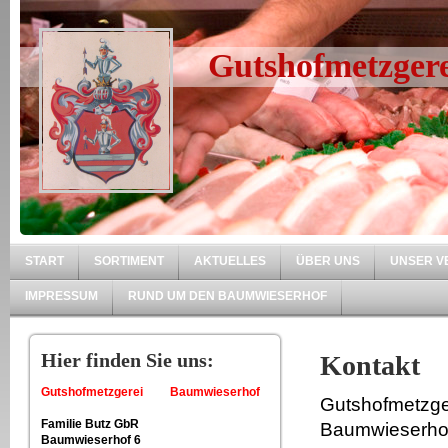
Gutshofmetzger
START
SORTIMENT
AKTUELLES
ÜBER UNS
UNSER V
IMPRESSUM
RUND UM DEN BAUMWIESERHOF
Hier finden Sie uns:
Kontakt
Gutshofmetzgerei Baumwieserhof
Gutshofmetzge
Familie Butz GbR
Baumwieserho
Baumwieserhof 6