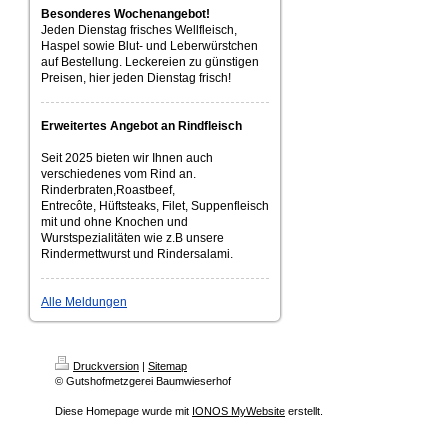
Besonderes Wochenangebot!
Jeden Dienstag frisches Wellfleisch,
Haspel sowie Blut- und Leberwürstchen
auf Bestellung. Leckereien zu günstigen
Preisen, hier jeden Dienstag frisch!
Erweitertes Angebot an Rindfleisch
Seit 2025 bieten wir Ihnen auch
verschiedenes vom Rind an.
Rinderbraten,Roastbeef,
Entrecôte, Hüftsteaks, Filet, Suppenfleisch
mit und ohne Knochen und
Wurstspezialitäten wie z.B unsere
Rindermettwurst und Rindersalami.
Alle Meldungen
Druckversion
|
Sitemap
© Gutshofmetzgerei Baumwieserhof
Diese Homepage wurde mit
IONOS MyWebsite
erstellt.